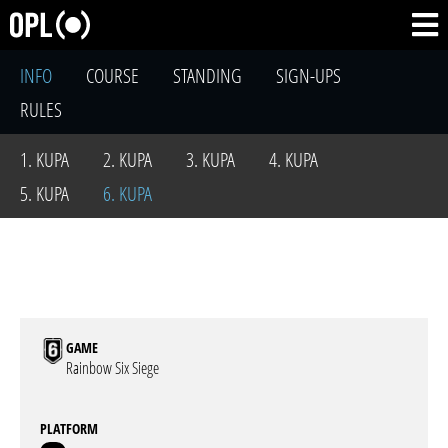
INFO
COURSE
STANDING
SIGN-UPS
RULES
1. KUPA
2. KUPA
3. KUPA
4. KUPA
5. KUPA
6. KUPA
GAME
Rainbow Six Siege
PLATFORM