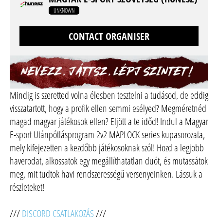
UNKNOWN
CONTACT ORGANISER
Mindig is szeretted volna élesben tesztelni a tudásod, de eddig
visszatartott, hogy a profik ellen semmi esélyed? Megméretnéd
magad magyar játékosok ellen? Eljött a te időd! Indul a Magyar
E-sport Utánpótlásprogram 2v2 MAPLOCK series kupasorozata,
mely kifejezetten a kezdőbb játékosoknak szól! Hozd a legjobb
haverodat, alkossatok egy megállíthatatlan duót, és mutassátok
meg, mit tudtok havi rendszerességű versenyeinken. Lássuk a
részleteket!
///
DISCORD CSATLAKOZÁS
///