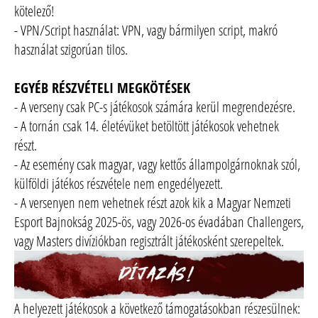
kötelező!
- VPN/Script használat: VPN, vagy bármilyen script, makró
használat szigorúan tilos.
EGYÉB RÉSZVÉTELI MEGKÖTÉSEK
- A verseny csak PC-s játékosok számára kerül megrendezésre.
- A tornán csak 14. életévüket betöltött játékosok vehetnek
részt.
- Az esemény csak magyar, vagy kettős állampolgárnoknak szól,
külföldi játékos részvétele nem engedélyezett.
- A versenyen nem vehetnek részt azok kik a Magyar Nemzeti
Esport Bajnokság 2025-ös, vagy 2026-os évadában Challengers,
vagy Masters divíziókban regisztrált játékosként szerepeltek.
A helyezett játékosok a következő támogatásokban részesülnek: