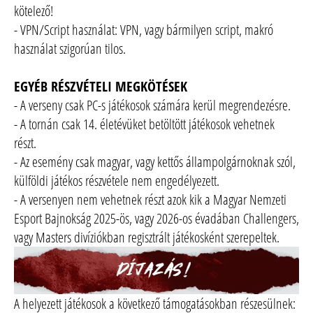
kötelező!
- VPN/Script használat: VPN, vagy bármilyen script, makró
használat szigorúan tilos.
EGYÉB RÉSZVÉTELI MEGKÖTÉSEK
- A verseny csak PC-s játékosok számára kerül megrendezésre.
- A tornán csak 14. életévüket betöltött játékosok vehetnek
részt.
- Az esemény csak magyar, vagy kettős állampolgárnoknak szól,
külföldi játékos részvétele nem engedélyezett.
- A versenyen nem vehetnek részt azok kik a Magyar Nemzeti
Esport Bajnokság 2025-ös, vagy 2026-os évadában Challengers,
vagy Masters divíziókban regisztrált játékosként szerepeltek.
A helyezett játékosok a következő támogatásokban részesülnek: