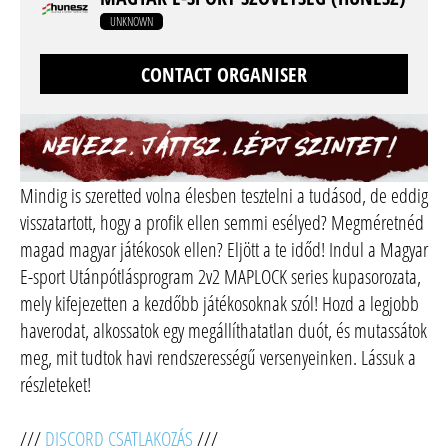
UNKNOWN
CONTACT ORGANISER
Mindig is szeretted volna élesben tesztelni a tudásod, de eddig
visszatartott, hogy a profik ellen semmi esélyed? Megméretnéd
magad magyar játékosok ellen? Eljött a te időd! Indul a Magyar
E-sport Utánpótlásprogram 2v2 MAPLOCK series kupasorozata,
mely kifejezetten a kezdőbb játékosoknak szól! Hozd a legjobb
haverodat, alkossatok egy megállíthatatlan duót, és mutassátok
meg, mit tudtok havi rendszerességű versenyeinken. Lássuk a
részleteket!
///
DISCORD CSATLAKOZÁS
///