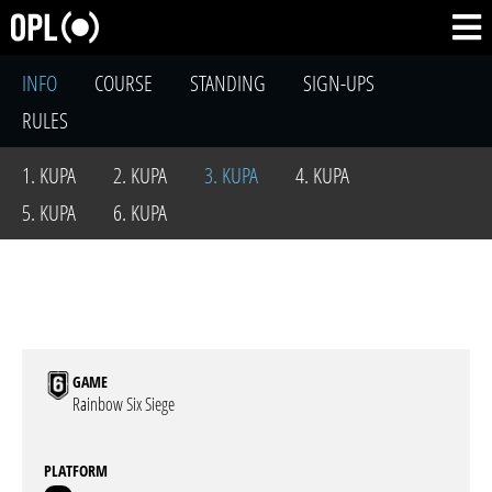
INFO
COURSE
STANDING
SIGN-UPS
RULES
1. KUPA
2. KUPA
3. KUPA
4. KUPA
5. KUPA
6. KUPA
GAME
Rainbow Six Siege
PLATFORM