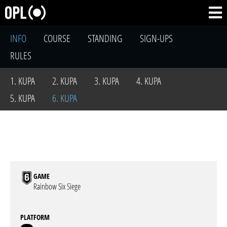
INFO
COURSE
STANDING
SIGN-UPS
RULES
1. KUPA
2. KUPA
3. KUPA
4. KUPA
5. KUPA
6. KUPA
GAME
Rainbow Six Siege
PLATFORM