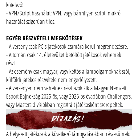
kötelező!
- VPN/Script használat: VPN, vagy bármilyen script, makró
használat szigorúan tilos.
EGYÉB RÉSZVÉTELI MEGKÖTÉSEK
- A verseny csak PC-s játékosok számára kerül megrendezésre.
- A tornán csak 14. életévüket betöltött játékosok vehetnek
részt.
- Az esemény csak magyar, vagy kettős állampolgárnoknak szól,
külföldi játékos részvétele nem engedélyezett.
- A versenyen nem vehetnek részt azok kik a Magyar Nemzeti
Esport Bajnokság 2025-ös, vagy 2026-os évadában Challengers,
vagy Masters divíziókban regisztrált játékosként szerepeltek.
A helyezett játékosok a következő támogatásokban részesülnek: