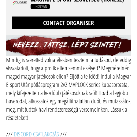
UNKNOWN
CONTACT ORGANISER
Mindig is szeretted volna élesben tesztelni a tudásod, de eddig
visszatartott, hogy a profik ellen semmi esélyed? Megméretnéd
magad magyar játékosok ellen? Eljött a te időd! Indul a Magyar
E-sport Utánpótlásprogram 2v2 MAPLOCK series kupasorozata,
mely kifejezetten a kezdőbb játékosoknak szól! Hozd a legjobb
haverodat, alkossatok egy megállíthatatlan duót, és mutassátok
meg, mit tudtok havi rendszerességű versenyeinken. Lássuk a
részleteket!
///
DISCORD CSATLAKOZÁS
///