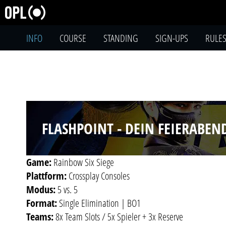
INFO
COURSE
STANDING
SIGN-UPS
RULE
FLASHPOINT - DEIN FEIERABEN
Game:
Rainbow Six Siege
Plattform:
Crossplay Consoles
Modus:
5 vs. 5
Format:
Single Elimination | BO1
Teams:
8x Team Slots / 5x Spieler + 3x Reserve