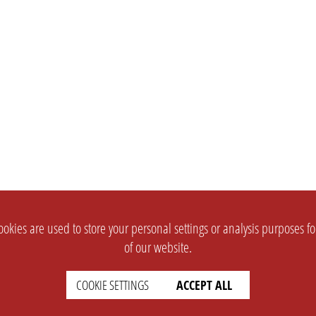
okies are used to store your personal settings or analysis purposes f
of our website.
COOKIE SETTINGS
ACCEPT ALL