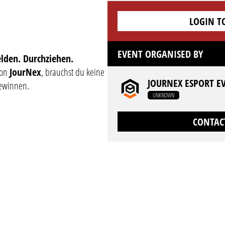
LOGIN T
EVENT ORGANISED BY
lden. Durchziehen.
von
JourNex
, brauchst du keine
JOURNEX ESPORT E
gewinnen.
UNKNOWN
CONTAC