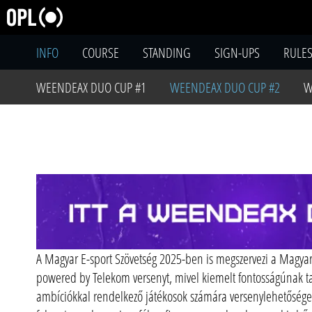
INFO
COURSE
STANDING
SIGN-UPS
RULE
WEENDEAX DUO CUP #1
WEENDEAX DUO CUP #2
W
A Magyar E-sport Szövetség 2025-ben is megszervezi a Magya
powered by Telekom versenyt, mivel kiemelt fontosságúnak tar
ambíciókkal rendelkező játékosok számára versenylehetőséget 