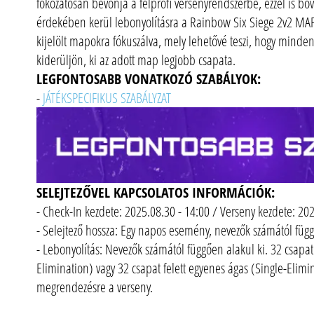
fokozatosan bevonja a félprofi versenyrendszerbe, ezzel is bőv
érdekében kerül lebonyolításra a Rainbow Six Siege 2v2 MA
kijelölt mapokra fókuszálva, mely lehetővé teszi, hogy mind
kiderüljön, ki az adott map legjobb csapata.
LEGFONTOSABB VONATKOZÓ SZABÁLYOK:
-
JÁTÉKSPECIFIKUS SZABÁLYZAT
SELEJTEZŐVEL KAPCSOLATOS INFORMÁCIÓK:
- Check-In kezdete: 2025.08.30 - 14:00 / Verseny kezdete: 20
- Selejtező hossza: Egy napos esemény, nevezők számától függ
- Lebonyolítás: Nevezők számától függően alakul ki. 32 csapat
Elimination) vagy 32 csapat felett egyenes ágas (Single-Eli
megrendezésre a verseny.