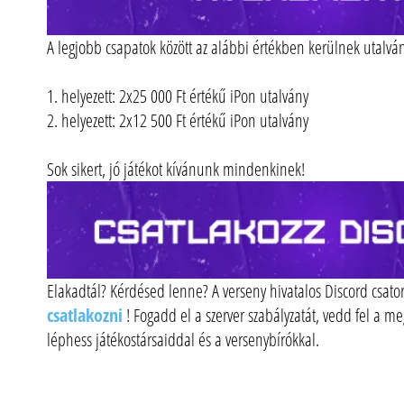
A legjobb csapatok között az alábbi értékben kerülnek utalván
1. helyezett: 2x25 000 Ft értékű iPon utalvány
2. helyezett: 2x12 500 Ft értékű iPon utalvány
Sok sikert, jó játékot kívánunk mindenkinek!
Elakadtál? Kérdésed lenne? A verseny hivatalos Discord csat
csatlakozni
! Fogadd el a szerver szabályzatát, vedd fel a me
léphess játékostársaiddal és a versenybírókkal.