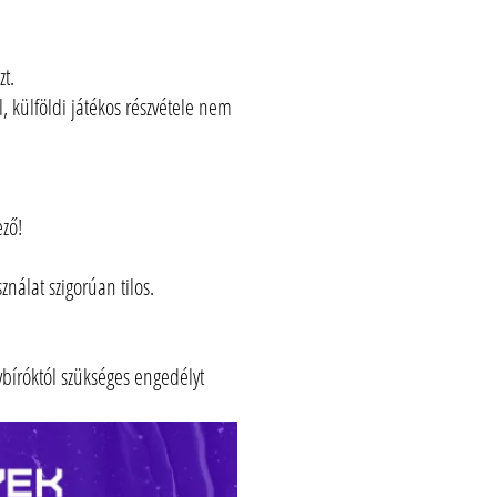
zt.
, külföldi játékos részvétele nem
ző!
nálat szigorúan tilos.
nybíróktól szükséges engedélyt