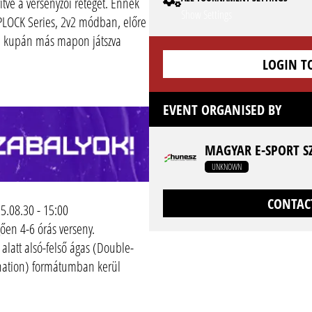
ítve a versenyzői réteget. Ennek
Show Settings
PLOCK Series, 2v2 módban, előre
en kupán más mapon játszva
LOGIN T
EVENT ORGANISED BY
MAGYAR E-SPORT S
UNKNOWN
CONTAC
25.08.30 - 15:00
ően 4-6 órás verseny.
 alatt alsó-felső ágas (Double-
mination) formátumban kerül