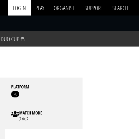
LOGIN
PLAY
ORGANISE
SUPPORT
SEARCH
DUO CUP #5
PLATFORM
PC
MATCH MODE
2 Vs 2