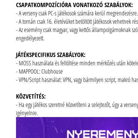
CSAPATKOMPOZÍCIÓRA VONATKOZÓ SZABÁLYOK:
- A verseny csak PC-s játékosok számára kerül megrendezésre.
- A tornán csak 16. életévüket betöltött játékosok vehetnek rés
- Az esemény csak magyar, vagy kettős állampolgárnoknak szól
engedélyezett.
JÁTÉKSPECIFIKUS SZABÁLYOK:
- MOSS használata és feltöltése minden mérkőzés után kötele
- MAPPOOL: Clubhouse
- VPN/Script használat: VPN, vagy bármilyen script, makró hasz
KÖZVETÍTÉS:
- Ha egy játékos szeretné közvetíteni a selejtezőt, úgy a verse
igényelnie.