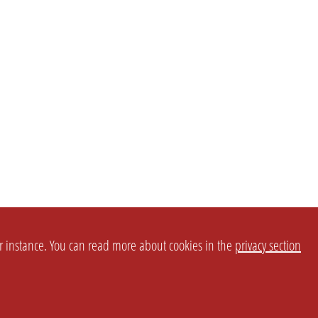
or instance. You can read more about cookies in the
privacy section