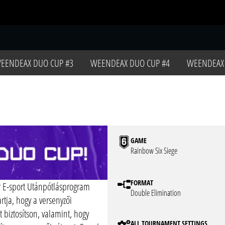
S
EENDEAX DUO CUP #3
WEENDEAX DUO CUP #4
WEENDEAX 
GAME
Rainbow Six Siege
FORMAT
r E-sport Utánpótlásprogram
Double Elimination
tja, hogy a versenyzői
biztosítson, valamint, hogy
ALL TOURNAMENT SETTINGS