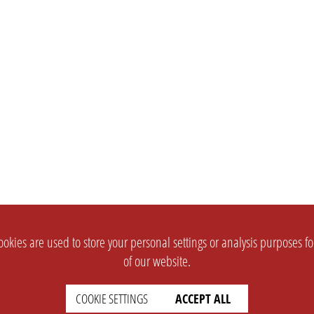
okies are used to store your personal settings or analysis purposes f
of our website.
COOKIE SETTINGS
ACCEPT ALL