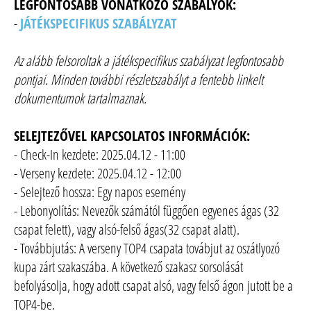
LEGFONTOSABB VONATKOZÓ SZABÁLYOK:
-
JÁTÉKSPECIFIKUS SZABÁLYZAT
Az alább felsoroltak a játékspecifikus szabályzat legfontosabb
pontjai. Minden további részletszabályt a fentebb linkelt
dokumentumok tartalmaznak.
SELEJTEZŐVEL KAPCSOLATOS INFORMÁCIÓK:
- Check-In kezdete: 2025.04.12 - 11:00
- Verseny kezdete: 2025.04.12 - 12:00
- Selejtező hossza: Egy napos esemény
- Lebonyolítás: Nevezők számától függően egyenes ágas (32
csapat felett), vagy alsó-felső ágas(32 csapat alatt).
- Továbbjutás: A verseny TOP4 csapata továbjut az oszátlyozó
kupa zárt szakaszába. A következő szakasz sorsolását
befolyásolja, hogy adott csapat alsó, vagy felső ágon jutott be a
TOP4-be.