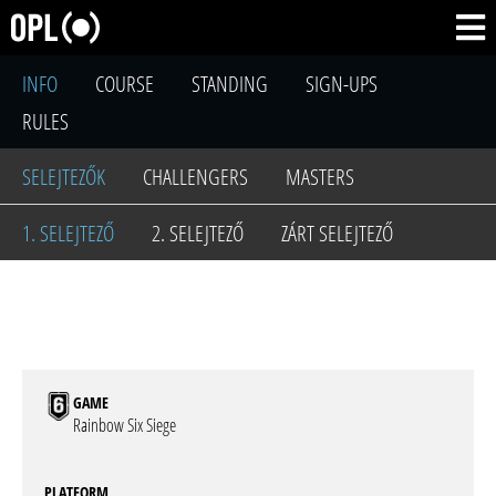
INFO
COURSE
STANDING
SIGN-UPS
RULES
SELEJTEZŐK
CHALLENGERS
MASTERS
1. SELEJTEZŐ
2. SELEJTEZŐ
ZÁRT SELEJTEZŐ
GAME
Rainbow Six Siege
PLATFORM