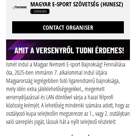
MAGYAR E-SPORT SZÖVETSÉG (HUNESZ)
UNKNOWN
CONTACT ORGANISER
Ismét indul a Magyar Nemzeti E-sport Bajnokság! Fennállása
óta, 2025-ben immáron 7. alkalommal indul útjára
Magyarország legrégebben futó ligarendszerű bajnoksága,
mely idén extra játéklehetőségegekkel,, megemelt
versenydíjazással és LAN döntővel várja a hazai félprofi
közösség krémjét. A lehetőség mindenki számára adott, hogy az
osztályozó kupa selejtezőin megszerezze az 1., vagy 2. osztályban
való szereplés jogát, lássuk hát a nyílt selejtező részleteit: