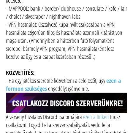
kötelező!
- MAPPOOL: bank / border/ clubhouse / consulate / kafe / lair
/ chalet / skyscraper / nighthaven labs
- VPN használat: Osztályozó kupa nyílt szakaszában a VPN
használata szigorúan tilos és használata azonnali kizárást von
maga után. (Amennyiben a háttérben futó folyamatként
szerepel bármely VPN program, VPN használataként lesz
kezelve az ügy és a csapat kizárásban részesül.)
KÖZVETÍTÉS:
- Ha egy játékos szeretné közvetíteni a selejtezőt, úgy
ezen a
formon szükséges
engedélyt igényelnie.
A verseny hivatalos Discord csatornájára
ezen a linken
tudsz
csatlakozni! Fogadd el a szerver szabályzatát, vedd fel a
megfelelő role-t, hogy kapcsolatba léphess játékostársaiddal és