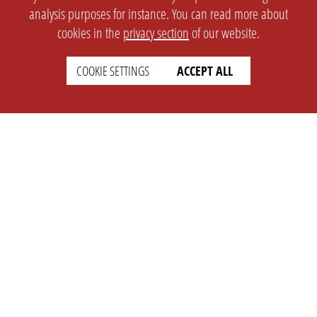
analysis purposes for instance. You can read more about
cookies in the
privacy section
of our website.
COOKIE SETTINGS
ACCEPT ALL
SETTINGS
LEGAL
english
Imprint
Privacy